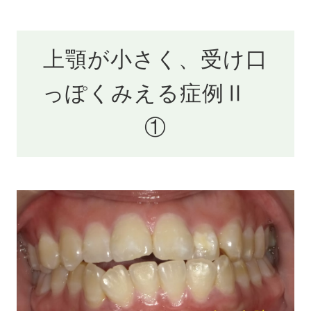
上顎が小さく、受け口
っぽくみえる症例Ⅱ
①