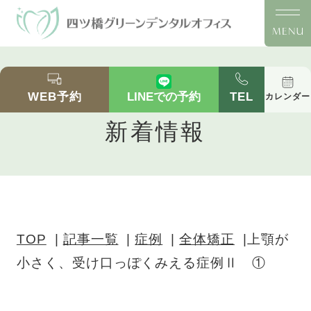
上顎が小さく、受け口っぽくみえる症例Ⅱ ①｜
四ツ橋の歯医者「四ツ橋グリーンデンタルオフィ
WEB予約
TEL
LINEでの予約
カレンダー
ス」｜四ツ橋駅徒歩2分の全体矯正
新着情報
TOP
記事一覧
症例
全体矯正
上顎が
小さく、受け口っぽくみえる症例Ⅱ ①