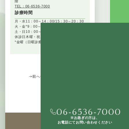
階
TEL：06-6536-7000
診療時間
月・水
11：00～14：00/15：30～20：30
火・金*
9：00～13：00/14：30～18：30
土・日
10：00～15：00
休診日
木曜・祝日・日曜（隔週）
*金曜（日曜診療週の前の金曜日は休診）
前へ
一覧へ戻る
次へ
TEL
※お急ぎの方は、
お電話にてお問い合わせください