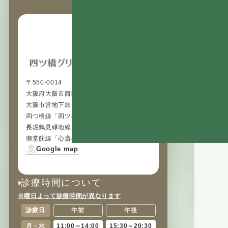
〒550-0014
大阪府大阪市西区北堀江1丁目3-11 1階
大阪市営地下鉄
四つ橋線「四ツ橋駅」徒歩2分
長堀鶴見緑地線「西大橋駅」徒歩6分
御堂筋線「心斎橋駅」徒歩6分
Google map
診療時間について
※曜日よって診療時間が異なります
診療日
午前
午後
月・水
11:00～14:00
15:30～20:30