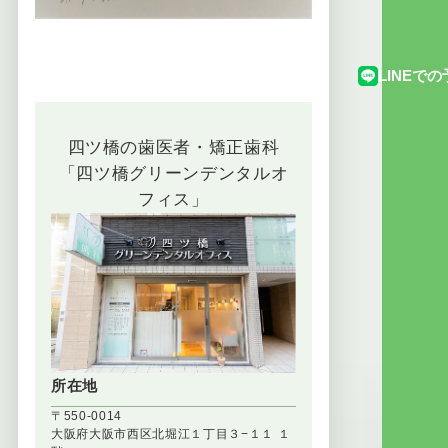
LINEで
四ツ橋の歯医者・矯正歯科
「四ツ橋グリーンデンタルオ
フィス」
所在地
〒550-0014
大阪府大阪市西区北堀江１丁目３−１１ １