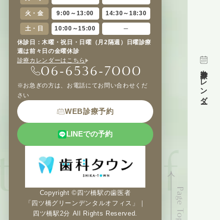
火・金
9:00～13:00
14:30～18:30
土・日
10:00～15:00
─
休診日：木曜・祝日・日曜（月2隔週）日曜診療
週は前々日の金曜休診
診療カレンダーはこちら
診療
カレンダー
※お急ぎの方は、お電話にてお問い合わせくだ
さい
WEB診療予約
LINEでの予約
Copyright ©四ツ橋駅の歯医者
「四ツ橋グリーンデンタルオフィス」｜
四ツ橋駅2分 All Rights Reserved.