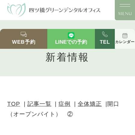
開口（オープンバイト） ②｜四ツ橋の歯医者
「四ツ橋グリーンデンタルオフィス」｜四ツ橋駅
WEB予約
TEL
LINEでの予約
カレンダー
徒歩2分の全体矯正
新着情報
TOP
記事一覧
症例
全体矯正
開口
（オープンバイト） ②