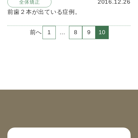
2016.12.26
全体矯正
前歯２本が出ている症例。
前へ
1
…
8
9
10